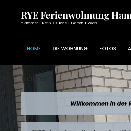
Skip
to
RYE Ferienwohnung Ha
content
2 Zimmer + Netlix + Küche + Garten + Wlan
HOME
DIE WOHNUNG
FOTOS
Home
Willkommen in der